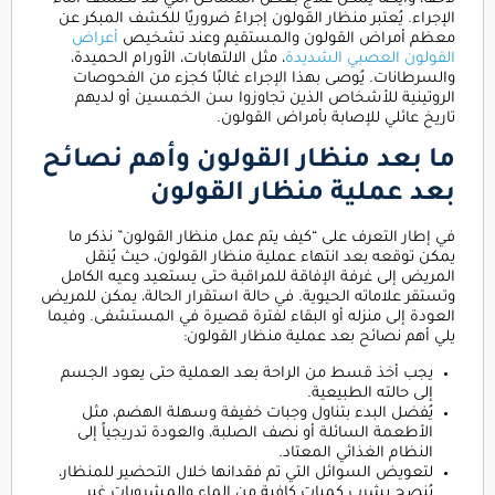
الإجراء. يُعتبر منظار القولون إجراءً ضروريًا للكشف المبكر عن
معظم أمراض القولون والمستقيم وعند تشخيص
أعراض
القولون العصبي الشديدة
، مثل الالتهابات، الأورام الحميدة،
والسرطانات. يُوصى بهذا الإجراء غالبًا كجزء من الفحوصات
الروتينية للأشخاص الذين تجاوزوا سن الخمسين أو لديهم
تاريخ عائلي للإصابة بأمراض القولون.
ما بعد منظار القولون وأهم نصائح
بعد عملية منظار القولون
في إطار التعرف على “كيف يتم عمل منظار القولون” نذكر ما
يمكن توقعه بعد انتهاء عملية منظار القولون، حيث يُنقل
المريض إلى غرفة الإفاقة للمراقبة حتى يستعيد وعيه الكامل
وتستقر علاماته الحيوية. في حالة استقرار الحالة، يمكن للمريض
العودة إلى منزله أو البقاء لفترة قصيرة في المستشفى. وفيما
يلي أهم نصائح بعد عملية منظار القولون:
يجب أخذ قسط من الراحة بعد العملية حتى يعود الجسم
إلى حالته الطبيعية.
يُفضل البدء بتناول وجبات خفيفة وسهلة الهضم، مثل
الأطعمة السائلة أو نصف الصلبة، والعودة تدريجياً إلى
النظام الغذائي المعتاد.
لتعويض السوائل التي تم فقدانها خلال التحضير للمنظار،
يُنصح بشرب كميات كافية من الماء والمشروبات غير