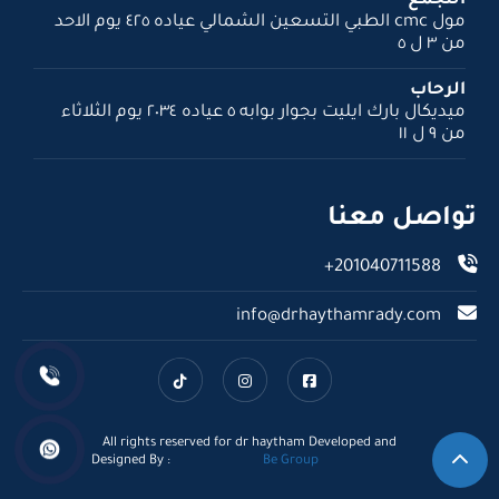
التجمع
مول cmc الطبي التسعين الشمالي عياده ٤٢٥ يوم الاحد
من ٣ ل ٥
الرحاب
ميديكال بارك ايليت بجوار بوابه ٥ عياده ٢٠٣٤ يوم الثلاثاء
من ٩ ل ١١
تواصل معنا
+201040711588
info@drhaythamrady.com
All rights reserved for dr haytham Developed and
Designed By :
Be Group