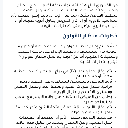
من الضروري اتباع هذه التعليمات بدقة لضمان نجاح الإجراء
وتجنب إلغائه. قد يصف الطبيب ملينات أو سوائل خاصة
لتنظيف القولون بشكل جيد قبل الإجراء. يجب إبلاغ الطبيب بأي
حساسية للأدوية، أو إذا كان المريض يتناول أدوية معينة، أو إذا
كان لديك تاريخ مرضي مثل اضطرابات النزيف.
خطوات منظار القولون
عادةً ما يتم إجراء منظار القولون في عيادة خارجية أو كجزء من
الإقامة في المستشفى، ويعتمد الإجراء على حالتك الصحية
وتفضيلات الطبيب، أما عن “كيف يتم عمل منظار القولون؟”
فيتم بالخطوات التالية:
يتم إدخال خط وريدي (IV) في ذراع المريض أو يده لإعطائه
مهدئًا أو مسكنًا للألم.
يُزود المريض بالأكسجين لمساعدته على التنفس، ويتم
مراقبة معدل ضربات القلب، وضغط الدم، ومعدل التنفس
ومستوى الأكسجين طوال الإجراء.
يُطلب من المريض الاستلقاء على جانبه الأيسر مع سحب
ركبتيه نحو صدره.
يتم إدخال الأنبوب المُشحم في فتحة الشرج وتحريكه برفق
داخل المستقيم والقولون.
قد يشعر المريض ببعض الألم أو الضغط أو التقلصات
خلال العملية، ولكن المهدئ يساعد في تقليل هذه الآلام.