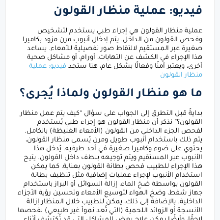
فيديو: عملية منظار القولون
عملية منظار القولون هي إجراء طبي يستخدم لتشخيص
وفحص القولون من الداخل. يتم إدخال أنبوب مرن مزود بكاميرا
صغيرة عبر المستقيم لالتقاط صور تفصيلية للأمعاء. يساعد
هذا الإجراء في الكشف عن التهابات، أورام، أو مشاكل صحية
أخرى، ويعتبر آمنًا وفعالًا بشكل عام، هنا ستجد
فيديو: عملية
منظار القولون
ما هو منظار القولون ولماذا يُجرى؟
بدايةً قبل التطرق إلى الجواب على سؤال “كيف يتم عمل منظار
القولون؟” نذكر أن منظار القولون هو إجراء طبي يُستخدم
لفحص الجزء الداخلي من القولون (الأمعاء الغليظة) بالكامل.
يتم ذلك باستخدام أنبوب طويل ومرن يُسمى منظار القولون،
يحتوي على ضوء وكاميرا صغيرة في أحد طرفيه. يُدخل هذا
الأنبوب عبر المستقيم ويتم توجيهه بلطف داخل القولون. يتيح
هذا الإجراء للطبيب فحص بطانة القولون بعناية، كما يمكن
استخدام الأنبوب لإجراء عمليات إضافية مثل تنظيف بطانة
القولون بواسطة ضخ الماء، إزالة السوائل أو البراز باستخدام
جهاز شفط، وضخ الهواء لتوسيع الأمعاء وتحسين رؤية الأجزاء
الداخلية. بالإضافة إلى ذلك، يمكن للطبيب خلال المنظار إزالة
الأنسجة أو الزوائد اللحمية (التي تُعد نمواً غير طبيعي) لفحصها
لاحقًا، وأيضًا يمكن علاج بعض المشاكل التي قد تُكتشف أثناء