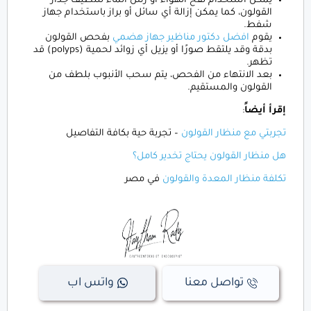
يمكن استخدام نفخ الهواء أو رش الماء لتنظيف جدار
القولون، كما يمكن إزالة أي سائل أو براز باستخدام جهاز
شفط.
يقوم
افضل دكتور مناظير جهاز هضمي
بفحص القولون
بدقة وقد يلتقط صورًا أو يزيل أي زوائد لحمية (polyps) قد
تظهر.
بعد الانتهاء من الفحص، يتم سحب الأنبوب بلطف من
القولون والمستقيم.
إقرأ أيضاً
:
تجربتي مع منظار القولون
– تجربة حية بكافة التفاصيل
هل منظار القولون يحتاج تخدير كامل؟
تكلفة منظار المعدة والقولون
في مصر
تواصل معنا
واتس اب