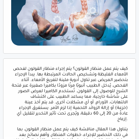
كيف يتم عمل منظار القولون؟ يتم إجراء منظار القولون لفحص
الأمعاء الغليظة وتشخيص الحالات المرتبطة بها. يبدأ الإجراء
بتحضير المريض عبر تناول أدوية ملينة لتفريغ الأمعاء. أثناء
الفحص، يُدخل الطبيب أنبوبًا مرنًا مزودًا بكاميرا صغيرة عبر فتحة
الشرج للوصول إلى القولون. تُستخدم الكاميرا لعرض الصور
على شاشة خارجية، مما يساعد الطبيب على اكتشاف
الالتهابات، الأورام، أو أي مشكلات أخرى. قد يتم أخذ عينة
(خزعة) أو إزالة الزوائد اللحمية إذا لزم الأمر. يستغرق الإجراء
عادةً من 20 إلى 60 دقيقة، ويُجرى تحت تأثير التخدير لتقليل أي
إزعاج.
يتناول هذا المقال مناقشة كيف يتم عمل منظار القولون، بما
في ذلك التحضير للإجراء، خطوات المنظار، وأهم نصائح بعد