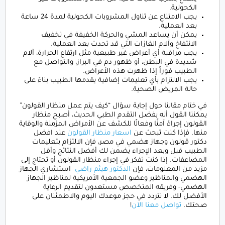
الكحولية.
يجب الامتناع عن تناول المشروبات الكحولية لمدة 24 ساعة
بعد العملية.
يمكن أن يساعد المشي والحركة الخفيفة في تخفيف
الانتفاخ وآلام الغازات التي قد تحدث بعد العملية.
يجب مراقبة أي أعراض غير طبيعية مثل ارتفاع الحرارة، آلام
شديدة في البطن، أو ظهور دم في البراز، والتواصل مع
الطبيب فوراً إذا ظهرت هذه الأعراض.
يجب الالتزام بأي تعليمات إضافية يقدمها الطبيب بناءً على
حالة المريض الصحية.
في ختام مقالنا حول إجابة سؤال “كيف يتم عمل منظار القولون”
يمكننا القول أنه بفضل التقدم الطبي الحديث، أصبح منظار
القولون إجراءً آمنًا وفعالًا للكشف عن الأمراض المزمنة والوقاية
منها. فإذا كنت تبحث عن
اسعار منظار القولون
عند افضل
دكتور قولون وجهاز هضمي في مصر، فإن الالتزام بتعليمات
الطبيب قبل وبعد الإجراء يضمن لك أفضل النتائج وأقل
المضاعفات. إذا كنت تفكر في إجراء منظار القولون أو تحتاج إلى
مزيد من المعلومات، فإن
الدكتور هيثم راضي
-استشاري الجهاز
الهضمي والمناظير وعضو الجمعية الأمريكية لمناظير الجهاز
الهضمي- وفريقه المتخصص مستعدون لتقديم الرعاية
الأفضل لك. لا تتردد في حجز موعدك اليوم والاطمئنان على
صحتك.
تواصل معنا الآن
!