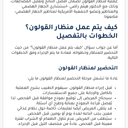
عملية منظار القولون لضمان أفضل النتائج وتقليل المضاعفات،
وذلك مع الدكتور هيثم راضي -استشاري الجهاز الهضمي
والمناظير وعضو الجمعية الأمريكية لمناظير الجهاز الهضمي-
فتابعونا.
كيف يتم عمل منظار القولون؟
الخطوات بالتفصيل
أما عن جواب سؤال “كيف يتم عمل منظار القولون؟” من حيث
التحضير للمنظار وخطواته، فعادة ما يتم الإجراء وفق الخطوات
التالية:
التحضير لمنظار القولون
عادة ما تشمل مرحلة التحضير لمنظار القولون ما يلي:
قبل إجراء منظار القولون، سيقوم الطبيب بشرح العملية
بالكامل والإجابة على جميع الاستفسارات.
سيحتاج المريض إلى توقيع نموذج موافقة قبل الفحص، لذا
يُفضل قراءة النموذج بعناية وطرح أي أسئلة.
قد يتلقى المريض أيضًا تعليمات خاصة حول نظام غذائي
معين يجب اتباعه لمدة يوم أو يومين قبل الفحص.
سيُطلب من المريض عدم تناول الطعام أو الشراب لفترة
معينة قبل الفحص، عادةً من منتصف الليل قبل الإجراء.