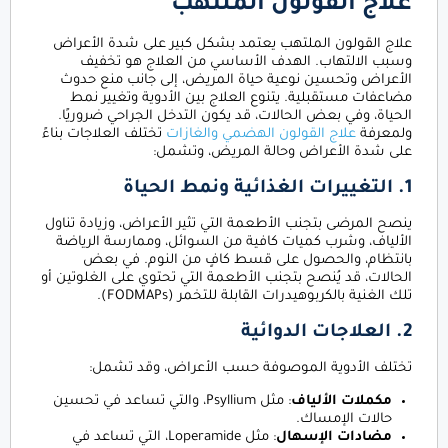
علاج القولون الملتهب
علاج القولون الملتهب يعتمد بشكل كبير على شدة الأعراض
وسبب الالتهاب. الهدف الأساسي من العلاج هو تخفيف
الأعراض وتحسين نوعية حياة المريض، إلى جانب منع حدوث
مضاعفات مستقبلية. يتنوع العلاج بين الأدوية وتغيير نمط
الحياة، وفي بعض الحالات، قد يكون التدخل الجراحي ضروريًا.
ولمعرفة
علاج القولون الهضمي والغازات
تختلف العلاجات بناءً
على شدة الأعراض وحالة المريض، وتشمل:
1. التغييرات الغذائية ونمط الحياة
ينصح المرضى بتجنب الأطعمة التي تثير الأعراض، وزيادة تناول
الألياف، وشرب كميات كافية من السوائل، وممارسة الرياضة
بانتظام، والحصول على قسط كافٍ من النوم. في بعض
الحالات، قد يُنصح بتجنب الأطعمة التي تحتوي على الغلوتين أو
تلك الغنية بالكربوهيدرات القابلة للتخمر (FODMAPs).
2. العلاجات الدوائية
تختلف الأدوية الموصوفة حسب الأعراض، وقد تشمل:
مكملات الألياف
: مثل Psyllium، والتي تساعد في تحسين
حالات الإمساك.
مضادات الإسهال
: مثل Loperamide، التي تساعد في