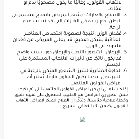
لالتهاب القولون، وغالبًا ما يكون مصحوبًا بدم أو
مخاط.
الانتفاخ والغازات: يشعر المريض بانتفاخ مستمر في
البطن، مع زيادة في الغازات التي قد تسبب عدم
الراحة.
فقدان الوزن: نتيجة لصعوبة امتصاص العناصر
الغذائية بشكل صحيح، قد يعاني المريض من فقدان
ملحوظ في الوزن.
الإرهاق: الشعور بالتعب والإرهاق دون سبب واضح
قد يكون ناتجًا عن تأثيرات الالتهاب المستمرة على
الجسم.
الحاجة المتكررة للتبرز: الشعور المتكرر بالرغبة في
التبرز، حتى عندما يكون القولون فارغًا، يُعتبر أحد
أعراض القولون الملتهب.
إذا كنت تعاني أي من اعراض القولون الملتهب التي تم ذكرها،
فمن الضروري التواصل مع الطبيب للحصول على تقييم دقيق
وخطة علاجية مناسبة، وتذكر أن العلاج المبكر لاعراض التهاب
القولون يضمن لك التعافي السريع.