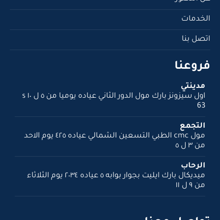
الخدمات
اتصل بنا
فروعنا
مدينتي
اول سيزونز بارك مول الدور الثاني عياده يوميا من ٥ ل ١٠ s
63
التجمع
مول cmc الطبي التسعين الشمالي عياده ٤٢٥ يوم الاحد
من ٣ ل ٥
الرحاب
ميديكال بارك ايليت بجوار بوابه ٥ عياده ٢٠٣٤ يوم الثلاثاء
من ٩ ل ١١